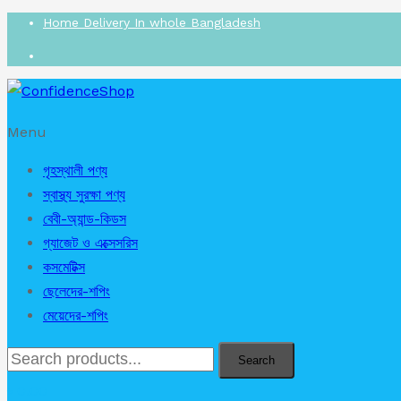
Home Delivery In whole Bangladesh
Menu
গৃহস্থালী পণ্য
স্বাস্থ্য সুরক্ষা পণ্য
বেবী-অ্যান্ড-কিডস
গ্যাজেট ও এক্সেসরিস
কসমেটিক্স
ছেলেদের-শপিং
মেয়েদের-শপিং
Search
৳
0.00