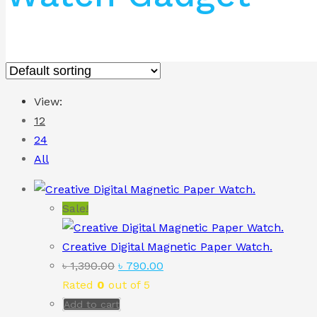
View:
12
24
All
Sale!
Creative Digital Magnetic Paper Watch.
Original
Current
৳
1,390.00
৳
790.00
price
price
Rated
0
out of 5
was:
is:
Add to cart