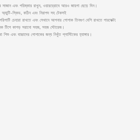
ে সাজান এবং পরিষ্কার রাখুন, ওয়ারড্রোবে আরও জায়গা ছেড়ে দিন।
য়া, অ্যান্টি-স্কিড, কঠিন এবং নিরাপদ সহ টেকসই
ি পরিপাটি চেহারা রাখতে এবং সেখানে আপনার পোশাক তিনগুণ বেশি রাখতে পারফেক্ট!
 লক টিপে কাপড় সরানো সহজ, সহজ স্টোরেজ।
া শিশু এবং বাচ্চাদের পোশাকের জন্য নিখুঁত প্লাস্টিকের হ্যাঙ্গার।