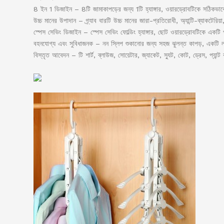
8 ইন 1 ডিজাইন – 8টি জামাকাপড়ের জন্য 1টি হ্যাঙ্গার, ওয়ারড্রোবটিকে সঠিকভাব
উচ্চ মানের উপাদান – গ্র্যাব বারটি উচ্চ মানের জারা-প্রতিরোধী, অ্যান্টি-ব্যাকটেরি
স্পেস সেভিং ডিজাইন – স্পেস সেভিং ফোল্ডিং হ্যাঙ্গার, ছোট ওয়ারড্রোবটিকে একট
বহনযোগ্য এবং সুবিধাজনক – নন স্লিপ শুকানোর জন্য সহজ ঝুলন্ত কাপড়, একটি
বিস্তৃত আবেদন – টি শার্ট, ব্লাউজ, সোয়েটার, জ্যাকেট, স্যুট, কোট, ড্রেস, প্যান্ট ব