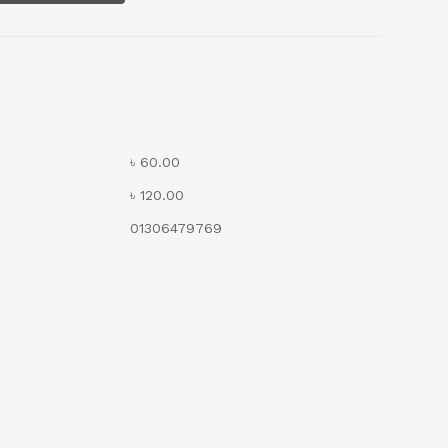
৳ 60.00
৳ 120.00
01306479769