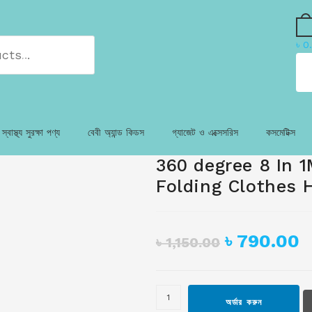
৳
0
SEARCH
স্বাস্থ্য সুরক্ষা পণ্য
বেবী অ্যান্ড কিডস
গ্যাজেট ও এক্সেসরিস
কসমেটিক্স
360 degree 8 In 1
Folding Clothes 
৳
790.00
৳
1,150.00
অর্ডার করুন