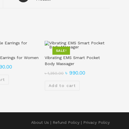
SALE!
e Earrings for Women
Vibrating EMS Smart Pocket
Body Massager
90.00
৳
990.00
৳
1,350.00
art
Add to cart
About Us
Refund Policy
Privacy Policy