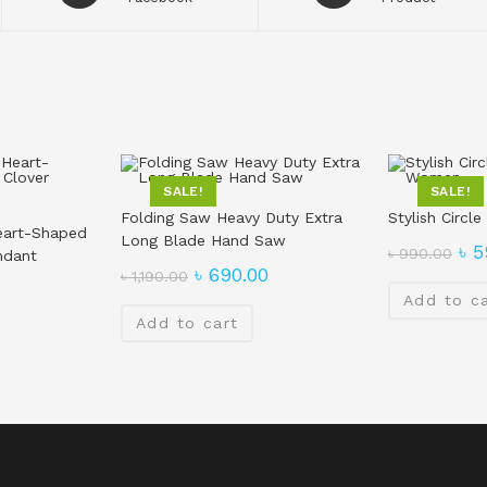
SALE!
SALE!
Folding Saw Heavy Duty Extra
Stylish Circl
eart-Shaped
Long Blade Hand Saw
৳
5
৳
990.00
ndant
৳
690.00
৳
1,190.00
Add to c
Add to cart