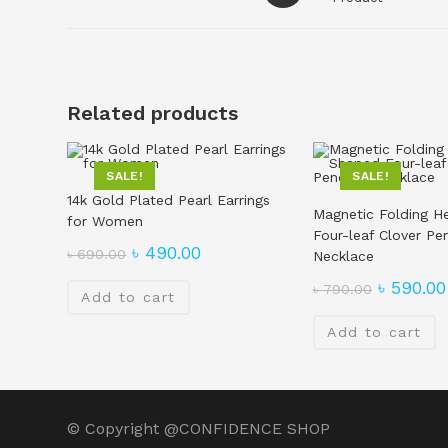
Related products
SALE!
SALE!
14k Gold Plated Pearl Earrings
Magnetic Folding H
for Women
Four-leaf Clover Pe
৳
490.00
৳
690.00
Necklace
৳
590.00
৳
790.00
Add to cart
Add to cart
© Copyright
@CONFIDENCE SHOP