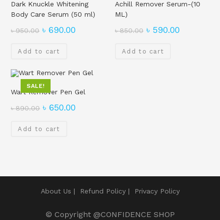
Dark Knuckle Whitening
Achill Remover Serum-(10
Body Care Serum (50 ml)
ML)
৳
690.00
৳
590.00
৳
950.00
৳
850.00
Add to cart
Add to cart
SALE!
Wart Remover Pen Gel
৳
650.00
৳
890.00
Add to cart
About Us
Refund Policy
Privacy Policy
© Copyright
@CONFIDENCE SHOP