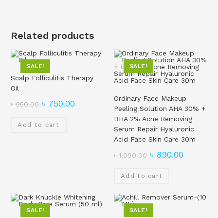
Related products
SALE!
SALE!
Scalp Folliculitis Therapy
Oil
Ordinary Face Makeup
৳
750.00
৳
950.00
Peeling Solution AHA 30% +
BHA 2% Acne Removing
Add to cart
Serum Repair Hyaluronic
Acid Face Skin Care 30m
৳
890.00
৳
1,090.00
Add to cart
SALE!
SALE!