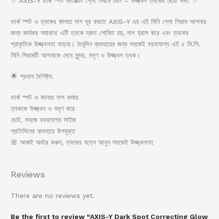
✨ AXIS-Y ডার্ক স্পট কারেক্টিং গ্লো সিরাম মিনি – উজ্জ্বল ত্বকের ছোট্ট সঙ্গী! ✨
ডার্ক স্পট ও ত্বকের কালচে দাগ দূর করতে AXIS-Y এর এই মিনি গ্লো সিরাম আপনার
জন্য কার্যকর সমাধান! এটি ত্বকে দ্রুত শোষিত হয়, দাগ হ্রাস করে এবং ত্বকের
প্রাকৃতিক উজ্জ্বলতা বাড়ায়। দৈনন্দিন ব্যবহারের জন্য সহজেই বহনযোগ্য এই ৫ মি.লি.
মিনি সিরামটি আপনাকে দেবে সুন্দর, মসৃণ ও উজ্জ্বল ত্বক।
🌟 প্রধান বৈশিষ্ট্য:
ডার্ক স্পট ও কালচে দাগ কমায়
ত্বককে উজ্জ্বল ও মসৃণ করে
ছোট, সহজে বহনযোগ্য সাইজ
প্রতিদিনের ব্যবহারে উপযুক্ত
🌸 আজই অর্ডার করুন, ত্বকের যত্নে আনুন সহজেই উজ্জ্বলতা!
Reviews
There are no reviews yet.
Be the first to review “AXIS-Y Dark Spot Correcting Glow