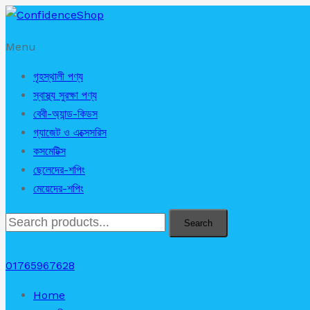
Menu
গৃহস্থালী পণ্য
স্বাস্থ্য সুরক্ষা পণ্য
বেবী-অ্যান্ড-কিডস
গ্যাজেট ও এক্সেসরিস
কসমেটিক্স
ছেলেদের-শপিং
মেয়েদের-শপিং
Search
৳
0.00
01765967628
Home