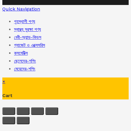
Quick Navigation
গৃহস্থালী পণ্য
স্বাস্থ্য সুরক্ষা পণ্য
বেবী-অ্যান্ড-কিডস
গ্যাজেট ও এক্সেসরিস
কসমেটিক্স
ছেলেদের-শপিং
মেয়েদের-শপিং
×
Cart