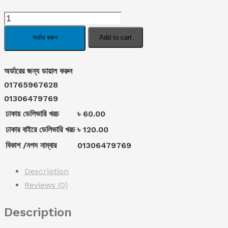
price
price
Double
was:
is:
Sided
অর্ডার করুন
Add to cart
360
৳ 640.00.
৳ 440.00.
Degree
অর্ডারের জন্য ডায়াল করুন
Nose
01765967628
Hair
01306479769
Cut
ঢাকায় ডেলিভারি খরচ
৳ 60.00
Trimmer>>3
Pcs.
ঢাকার বাইরে ডেলিভারি খরচ
৳ 120.00
quantity
বিকাশ /নগদ নাম্বার
01306479769
Description
Reviews (0)
Description