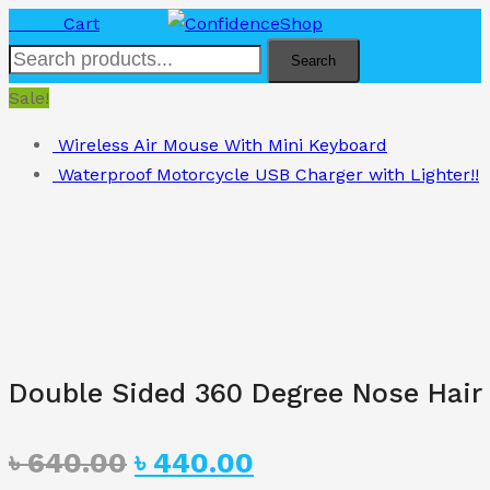
৳
0.00
Cart
Search
Sale!
Wireless Air Mouse With Mini Keyboard
Waterproof Motorcycle USB Charger with Lighter!!
Double Sided 360 Degree Nose Hair
Original
Current
৳
640.00
৳
440.00