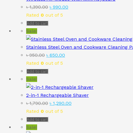
Original
Current
৳
1,390.00
৳
990.00
price
price
Rated
0
out of 5
was:
is:
Add to cart
৳ 1,390.00.
৳ 990.00.
Sale!
Stainless Steel Oven and Cookware Cleaning P
Original
Current
৳
950.00
৳
650.00
price
price
Rated
0
out of 5
was:
is:
Add to cart
৳ 950.00.
৳ 650.00.
Sale!
2-in-1 Rechargeable Shaver
Original
Current
৳
1,790.00
৳
1,290.00
price
price
Rated
0
out of 5
was:
is:
Add to cart
৳ 1,790.00.
৳ 1,290.00.
Sale!