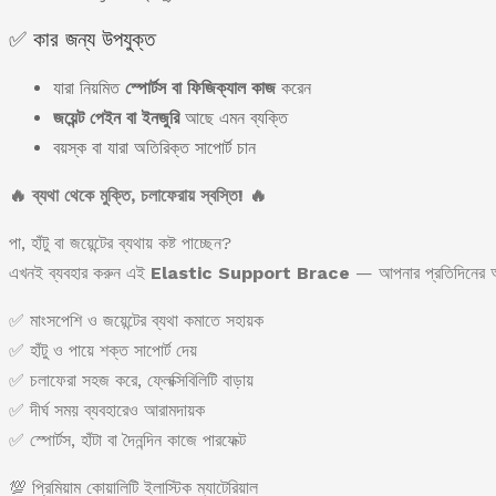
✅ কার জন্য উপযুক্ত
যারা নিয়মিত
স্পোর্টস বা ফিজিক্যাল কাজ
করেন
জয়েন্ট পেইন বা ইনজুরি
আছে এমন ব্যক্তি
বয়স্ক বা যারা অতিরিক্ত সাপোর্ট চান
🔥 ব্যথা থেকে মুক্তি, চলাফেরায় স্বস্তি! 🔥
পা, হাঁটু বা জয়েন্টের ব্যথায় কষ্ট পাচ্ছেন?
এখনই ব্যবহার করুন এই
Elastic Support Brace
— আপনার প্রতিদিনের আর
✅ মাংসপেশি ও জয়েন্টের ব্যথা কমাতে সহায়ক
✅ হাঁটু ও পায়ে শক্ত সাপোর্ট দেয়
✅ চলাফেরা সহজ করে, ফ্লেক্সিবিলিটি বাড়ায়
✅ দীর্ঘ সময় ব্যবহারেও আরামদায়ক
✅ স্পোর্টস, হাঁটা বা দৈনন্দিন কাজে পারফেক্ট
💯 প্রিমিয়াম কোয়ালিটি ইলাস্টিক ম্যাটেরিয়াল