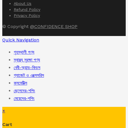
About Us
Refund Policy
Privacy Policy
© Copyright
@CONFIDENCE SHOP
Quick Navigation
গৃহস্থালী পণ্য
স্বাস্থ্য সুরক্ষা পণ্য
বেবী-অ্যান্ড-কিডস
গ্যাজেট ও এক্সেসরিস
কসমেটিক্স
ছেলেদের-শপিং
মেয়েদের-শপিং
×
Cart