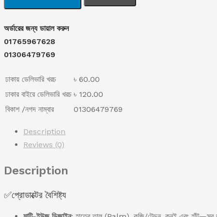
Relief
৳ 950.00.
৳ 550.00.
Patches
অর্ডারের জন্য ডায়াল করুন
(1-
01765967628
pkt
01306479769
7
pcs)
ঢাকায় ডেলিভারি খরচ
৳ 60.00
quantity
ঢাকার বাইরে ডেলিভারি খরচ
৳ 120.00
বিকাশ /নগদ নাম্বার
01306479769
Description
Reviews (0)
Description
✅প্রোডাক্টের বৈশিষ্ট্য
মাল্টি-ইউজ ডিজাইন
: হাতের তালু (Palm), কব্জি/টেন্ডন, কনুই এবং হাঁটু—সব 