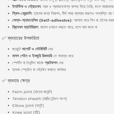
ইলাস্টিক ও স্ট্রেচেবল
: নরম ও প্রসারণযোগ্য কাপড় দিয়ে তৈরি, ফলে আরামদা
স্কিন-ফ্রেন্ডলি
: ত্বকের জন্য নিরাপদ, দীর্ঘ সময় ব্যবহার করলেও অস্বস্তি হয় 
সেল্ফ-অ্যাডহেসিভ (Self-adhesive)
: আলাদা করে পিন বা টেপের দরক
ব্রিদেবল ম্যাটেরিয়াল
: বাতাস চলাচল করতে পারে, ফলে ঘাম জমে না
✅ ব্যবহারের উপকারিতা
জয়েন্টে
সাপোর্ট ও স্টেবিলিটি
দেয়
মাসল পেইন ও ইনজুরি রিকভারি
তে সাহায্য করে
স্পোর্টস বা দৈনন্দিন কাজে
প্রটেকশন
দেয়
হালকা স্প্রেইন বা স্ট্রেইন কমাতে কার্যকর
✅ ব্যবহার ক্ষেত্র
Palm joint (হাতের জয়েন্ট)
Tendon sheath (কব্জি/টেন্ডন অংশ)
Elbow joint (কনুই)
Knee joint (হাঁটু)