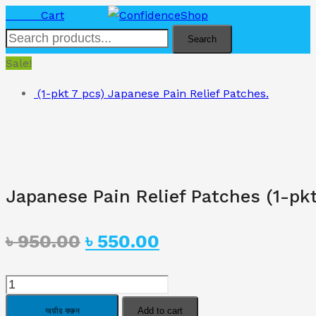
৳
0.00
Cart
Search
Sale!
(1-pkt 7 pcs) Japanese Pain Relief Patches.
Japanese Pain Relief Patches (1-pkt
Original
Current
৳
950.00
৳
550.00
price
price
Japanese
was:
is:
Pain
অর্ডার করুন
Add to cart