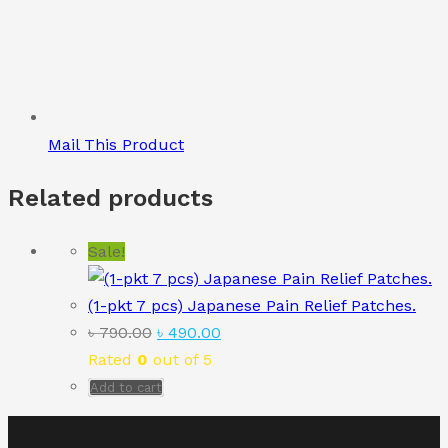
Mail This Product
Related products
Sale!
(1-pkt 7 pcs) Japanese Pain Relief Patches.
Original
Current
৳
790.00
৳
490.00
price
price
Rated
0
out of 5
was:
is:
Add to cart
৳ 790.00.
৳ 490.00.