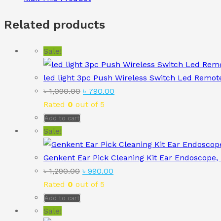
Related products
Sale!
led light 3pc Push Wireless Switch Led Remot
Original
Current
৳
1,090.00
৳
790.00
price
price
Rated
0
out of 5
was:
is:
Add to cart
৳ 1,090.00.
৳ 790.00.
Sale!
Genkent Ear Pick Cleaning Kit Ear Endoscope, 
Original
Current
৳
1,290.00
৳
990.00
price
price
Rated
0
out of 5
was:
is:
Add to cart
৳ 1,290.00.
৳ 990.00.
Sale!