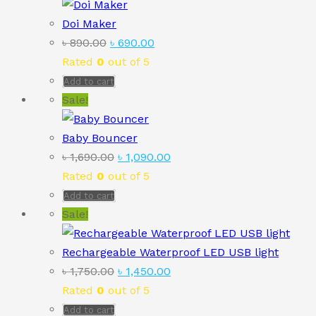
Doi Maker
Original
Current
৳
890.00
৳
690.00
price
price
Rated
0
out of 5
was:
is:
Add to cart
৳ 890.00.
৳ 690.00.
Sale!
Baby Bouncer
Original
Current
৳
1,690.00
৳
1,090.00
price
price
Rated
0
out of 5
was:
is:
Add to cart
৳ 1,690.00.
৳ 1,090.00.
Sale!
Rechargeable Waterproof LED USB light
Original
Current
৳
1,750.00
৳
1,450.00
price
price
Rated
0
out of 5
was:
is:
Add to cart