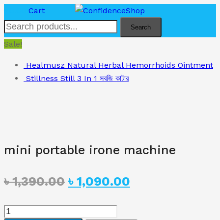
৳
0.00
Cart
Search
Sale!
Healmusz Natural Herbal Hemorrhoids Ointment
Stillness Still 3 In 1 সবজি কাটার
mini portable irone machine
Original
Current
৳
1,390.00
৳
1,090.00
price
price
mini