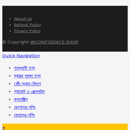
৳ 1,750.00.
৳ 1,450.00.
About Us
Refund Policy
Privacy Policy
© Copyright
@CONFIDENCE SHOP
Quick Navigation
গৃহস্থালী পণ্য
স্বাস্থ্য সুরক্ষা পণ্য
বেবী-অ্যান্ড-কিডস
গ্যাজেট ও এক্সেসরিস
কসমেটিক্স
ছেলেদের-শপিং
মেয়েদের-শপিং
×