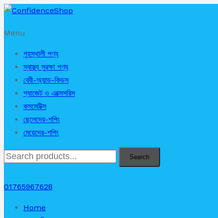
Menu
গৃহস্থালী পণ্য
স্বাস্থ্য সুরক্ষা পণ্য
বেবী-অ্যান্ড-কিডস
গ্যাজেট ও এক্সেসরিস
কসমেটিক্স
ছেলেদের-শপিং
মেয়েদের-শপিং
Search
৳
0.00
01765967628
Home