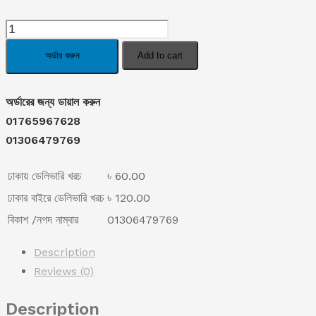
price
price
Smart
was:
is:
Vacuum
অর্ডার করুন
Add to cart
Flask
৳ 1,295.00.
৳ 795.00.
Set
অর্ডারের জন্য ডায়াল করুন
quantity
01765967628
01306479769
ঢাকায় ডেলিভারি খরচ
৳ 60.00
ঢাকার বাইরে ডেলিভারি খরচ
৳ 120.00
বিকাশ /নগদ নাম্বার
01306479769
Description
Reviews (0)
Description