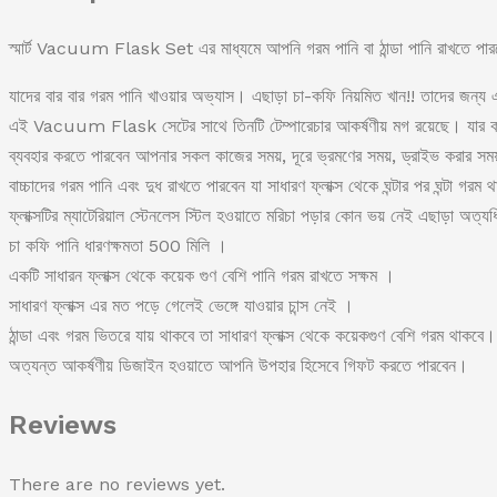
স্মার্ট Vacuum Flask Set এর মাধ্যমে আপনি গরম পানি বা ঠান্ডা পানি রাখতে পা
যাদের বার বার গরম পানি খাওয়ার অভ্যাস। এছাড়া চা-কফি নিয়মিত খান!! তাদের জ
এই Vacuum Flask সেটের সাথে তিনটি টেম্পারেচার আকর্ষণীয় মগ রয়েছে। যার ক
ব্যবহার করতে পারবেন আপনার সকল কাজের সময়, দূরে ভ্রমণের সময়, ড্রাইভ করার সময
বাচ্চাদের গরম পানি এবং দুধ রাখতে পারবেন যা সাধারণ ফ্লাক্স থেকে ঘন্টার পর ঘন্টা গরম
ফ্লাক্সটির ম্যাটেরিয়াল স্টেনলেস স্টিল হওয়াতে মরিচা পড়ার কোন ভয় নেই এছাড়া অ
চা কফি পানি ধারণক্ষমতা 500 মিলি ।
একটি সাধারন ফ্লাক্স থেকে কয়েক গুণ বেশি পানি গরম রাখতে সক্ষম ।
সাধারণ ফ্লাক্স এর মত পড়ে গেলেই ভেঙ্গে যাওয়ার চান্স নেই ।
ঠান্ডা এবং গরম ভিতরে যায় থাকবে তা সাধারণ ফ্লাক্স থেকে কয়েকগুণ বেশি গরম থাকবে।
অত্যন্ত আকর্ষণীয় ডিজাইন হওয়াতে আপনি উপহার হিসেবে গিফট করতে পারবেন।
Reviews
There are no reviews yet.