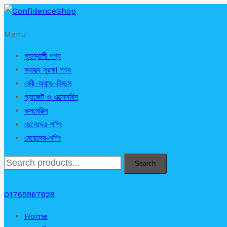
Menu
গৃহস্থালী পণ্য
স্বাস্থ্য সুরক্ষা পণ্য
বেবী-অ্যান্ড-কিডস
গ্যাজেট ও এক্সেসরিস
কসমেটিক্স
ছেলেদের-শপিং
মেয়েদের-শপিং
Search
৳
0.00
01765967628
Home