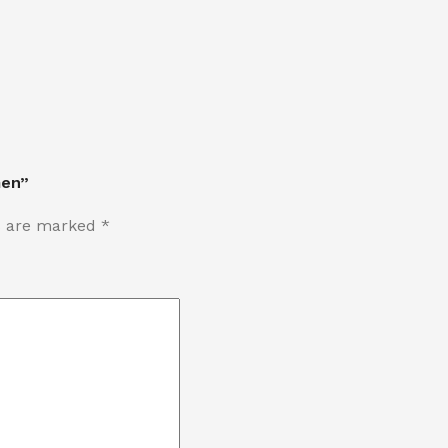
men”
ds are marked
*