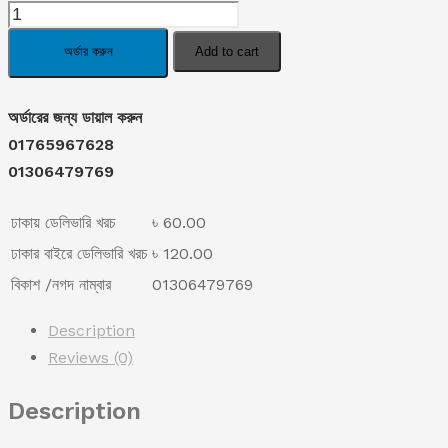
Stylish
was:
is:
Circle
অর্ডার করুন
Add to cart
Earrings
৳ 990.00.
৳ 590.00.
for
অর্ডারের জন্য ডায়াল করুন
Women
01765967628
quantity
01306479769
ঢাকায় ডেলিভারি খরচ
৳ 60.00
ঢাকার বাইরে ডেলিভারি খরচ
৳ 120.00
বিকাশ /নগদ নাম্বার
01306479769
Description
Reviews (0)
Description