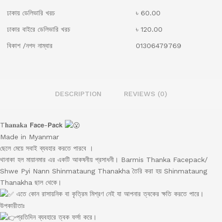
ঢাকায় ডেলিভারি খরচ
৳ 60.00
ঢাকার বাইরে ডেলিভারি খরচ
৳ 120.00
বিকাশ /নগদ নাম্বার
01306479769
DESCRIPTION
REVIEWS (0)
T𝐡𝐚𝐧𝐚𝐤𝐚 𝗙𝗮𝗰𝗲-𝗣𝗮𝗰𝗸
Made in Myanmar
ছেলে মেয়ে সবাই ব্যবহার করতে পারবে ।
থানাকা হল মায়ানমার এর একটি আকষনীয় প্রসাধনী। Barmis Thanka Facepack/
Shwe Pyi Nann Shinmataung Thanakha তৈরি করা হয় Shinmataung
Thanakha ছাল থেকে।
এতে কোন রাসায়নিক বা কৃত্রিম মিশ্রণ নেই যা আপনার ত্বকের ক্ষতি করতে পারে।
উপকারীতাঃ
প্রতিদিন ব্যবহারে ত্বক ফর্সা করে।