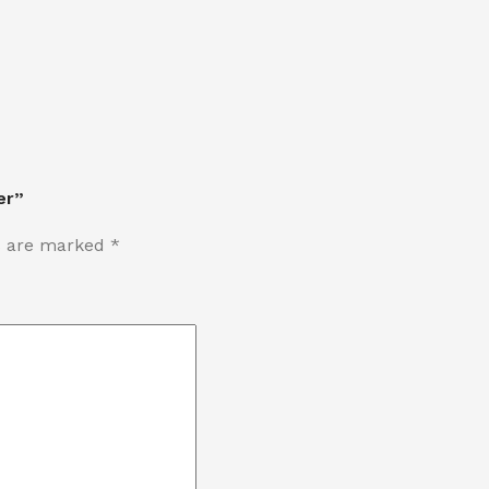
er”
ds are marked
*