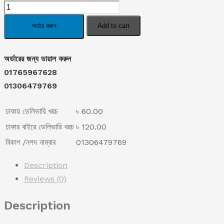
14-
was:
is:
In-
অর্ডার করুন
Add to cart
1
৳ 1,990.00.
৳ 1,690.00.
Multi-
অর্ডারের জন্য ডায়াল করুন
Functional
01765967628
Hammer
01306479769
quantity
ঢাকায় ডেলিভারি খরচ
৳ 60.00
ঢাকার বাইরে ডেলিভারি খরচ
৳ 120.00
বিকাশ /নগদ নাম্বার
01306479769
Description
Reviews (0)
Description