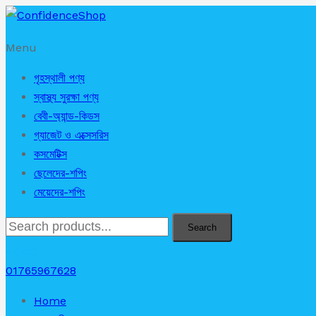
Menu
গৃহস্থালী পণ্য
স্বাস্থ্য সুরক্ষা পণ্য
বেবী-অ্যান্ড-কিডস
গ্যাজেট ও এক্সেসরিস
কসমেটিক্স
ছেলেদের-শপিং
মেয়েদের-শপিং
Search
৳
0.00
01765967628
Home