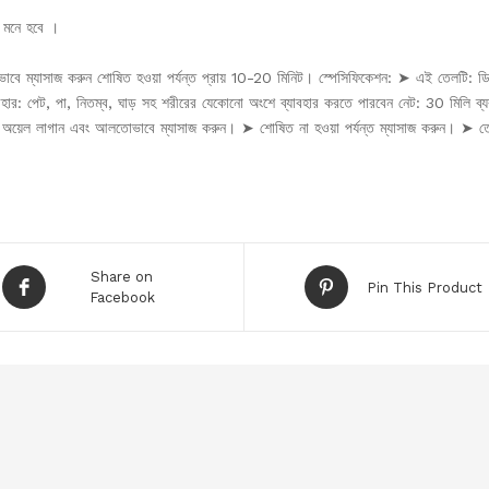
 মনে হবে ।
বে ম্যাসাজ করুন শোষিত হওয়া পর্যন্ত প্রায় 10-20 মিনিট। স্পেসিফিকেশন: ➤ এই তেলটি: ড
ার: পেট, পা, নিতম্ব, ঘাড় সহ শরীরের যেকোনো অংশে ব্যাবহার করতে পারবেন নেট: 30 মিলি ব্য
়াল অয়েল লাগান এবং আলতোভাবে ম্যাসাজ করুন। ➤ শোষিত না হওয়া পর্যন্ত ম্যাসাজ করুন। ➤ ত
Share on
Pin This Product
Facebook