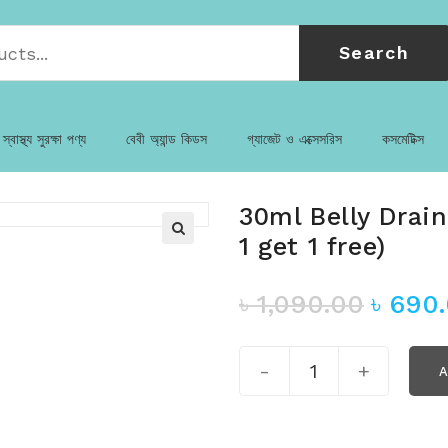
Search
স্বাস্থ্য সুরক্ষা পণ্য
বেবী অ্যান্ড কিডস
গ্যাজেট ও এক্সেসরিস
কসমেটিক্স
30ml Belly Drain
1 get 1 free)
৳
1,090.00
৳
690
-
+