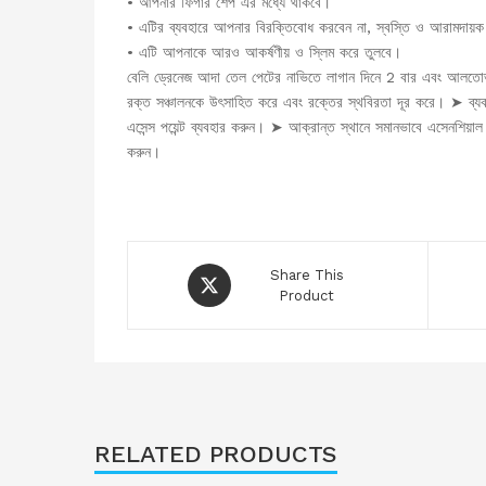
• আপনার ফিগার শেপ এর মধ্যে থাকবে।
• এটির ব্যবহারে আপনার বিরক্তিবোধ করবেন না, স্বস্তি ও আরামদায়ক
• এটি আপনাকে আরও আকর্ষণীয় ও স্লিম করে তুলবে।
বেলি ড্রেনেজ আদা তেল পেটের নাভিতে লাগান দিনে 2 বার এবং আলতোভা
রক্ত সঞ্চালনকে উৎসাহিত করে এবং রক্তের স্থবিরতা দূর করে। ➤ ব্যবহ
এসেন্স পয়েন্ট ব্যবহার করুন। ➤ আক্রান্ত স্থানে সমানভাবে এসেনশিয
করুন।
Share This
Product
RELATED PRODUCTS