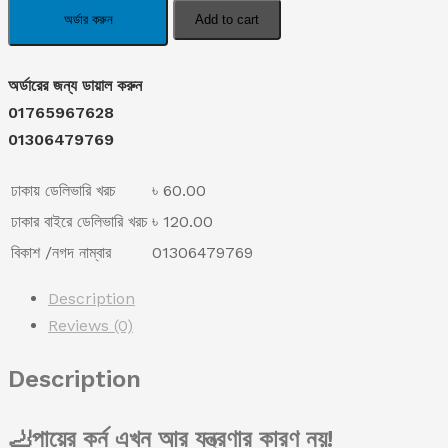
was:
is:
Corn
অর্ডার করুন
Add to cart
Removal
৳ 1,190.00.
৳ 890.00.
Extra
অর্ডারের জন্য ডায়াল করুন
Strengthen
01765967628
Gel(10
01306479769
ML)
quantity
ঢাকায় ডেলিভারি খরচ
৳ 60.00
ঢাকার বাইরে ডেলিভারি খরচ
৳ 120.00
বিকাশ /নগদ নাম্বার
01306479769
Description
Reviews (0)
Description
🦶পায়ের কর্ন এখন আর যন্ত্রণার কারণ নয়!