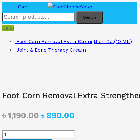
৳
0.00
Cart
Search
Sale!
Foot Corn Removal Extra Strengthen Gel(10 ML)
Joint & Bone Therapy Cream
Foot Corn Removal Extra Strengthe
Original
Current
৳
1,190.00
৳
890.00
price
price
Foot