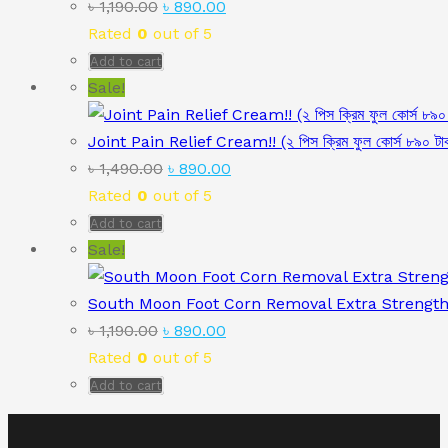
Original
Current
৳
1,190.00
৳
890.00
price
price
Rated
0
out of 5
was:
is:
Add to cart
৳ 1,190.00.
৳ 890.00.
Sale!
Joint Pain Relief Cream!! (২ পিস ক্রিম ফুল কোর্স ৮৯০ টা
Original
Current
৳
1,490.00
৳
890.00
price
price
Rated
0
out of 5
was:
is:
Add to cart
৳ 1,490.00.
৳ 890.00.
Sale!
South Moon Foot Corn Removal Extra Strength
Original
Current
৳
1,190.00
৳
890.00
price
price
Rated
0
out of 5
was:
is:
Add to cart
৳ 1,190.00.
৳ 890.00.