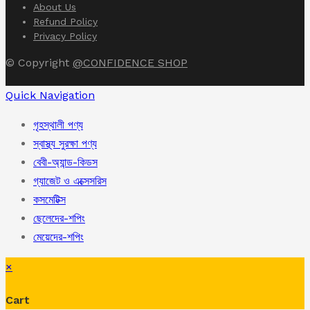
About Us
Refund Policy
Privacy Policy
© Copyright
@CONFIDENCE SHOP
Quick Navigation
গৃহস্থালী পণ্য
স্বাস্থ্য সুরক্ষা পণ্য
বেবী-অ্যান্ড-কিডস
গ্যাজেট ও এক্সেসরিস
কসমেটিক্স
ছেলেদের-শপিং
মেয়েদের-শপিং
×
Cart