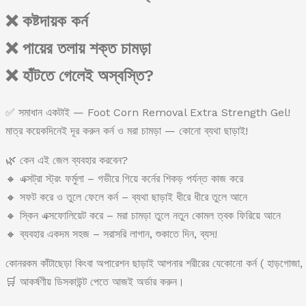
❌ কষ্টদায়ক কর্ন
❌ পায়ের তলায় শক্ত চামড়া
❌ হাঁটতে গেলেই অস্বস্তি?
✅ সমাধান একটাই — Foot Corn Removal Extra Strength Gel!
মাত্র কয়েকদিনেই দূর করুন কর্ন ও মরা চামড়া — কোনো ব্যথা ছাড়াই!
🌿 কেন এই জেল ব্যবহার করবেন?
🔸 এক্সট্রা স্ট্রং ফর্মুলা – গভীরে গিয়ে কর্নের শিকড় পর্যন্ত কাজ করে
🔸 সফট করে ও তুলে ফেলে কর্ন – ব্যথা ছাড়াই ধীরে ধীরে তুলে আনে
🔸 স্কিন এক্সফোলিয়েট করে – মরা চামড়া তুলে নতুন কোমল ত্বক ফিরিয়ে আনে
🔸 ব্যবহার একদম সহজ – সরাসরি লাগান, শুকাতে দিন, ব্যস!
কোনরকম কাঁটাছেড়া কিংবা অপারেশন ছাড়াই আপনার শরীরের যেকোনো কর্ন ( হাড়গোজা, হ
🛒 আকর্ষণীয় ডিসকাউন্ট পেতে আজই অর্ডার করুন।