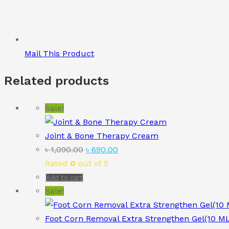
Mail This Product
Related products
Sale!
Joint & Bone Therapy Cream
Original
Current
৳
1,090.00
৳
690.00
price
price
Rated
0
out of 5
was:
is:
Add to cart
৳ 1,090.00.
৳ 690.00.
Sale!
Foot Corn Removal Extra Strengthen Gel(10 M