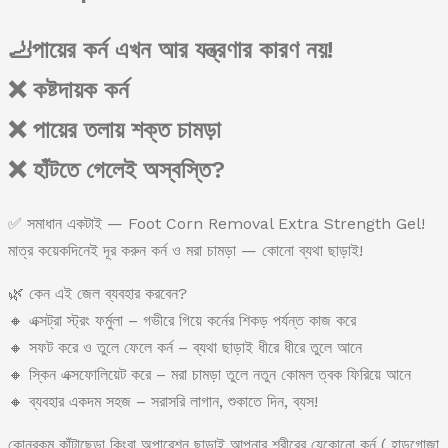
🦶পায়ের কর্ন এখন আর যন্ত্রণার কারণ নয়!
❌ কষ্টদায়ক কর্ন
❌ পায়ের তলায় শক্ত চামড়া
❌ হাঁটতে গেলেই অস্বস্তি?
✅ সমাধান একটাই — Foot Corn Removal Extra Strength Gel!
মাত্র কয়েকদিনেই দূর করুন কর্ন ও মরা চামড়া — কোনো ব্যথা ছাড়াই!
🌿 কেন এই জেল ব্যবহার করবেন?
🔸 এক্সট্রা স্ট্রং ফর্মুলা – গভীরে গিয়ে কর্নের শিকড় পর্যন্ত কাজ করে
🔸 সফট করে ও তুলে ফেলে কর্ন – ব্যথা ছাড়াই ধীরে ধীরে তুলে আনে
🔸 স্কিন এক্সফোলিয়েট করে – মরা চামড়া তুলে নতুন কোমল ত্বক ফিরিয়ে আনে
🔸 ব্যবহার একদম সহজ – সরাসরি লাগান, শুকাতে দিন, ব্যস!
কোনরকম কাঁটাছেড়া কিংবা অপারেশন ছাড়াই আপনার শরীরের যেকোনো কর্ন ( হাড়গোজা, হ