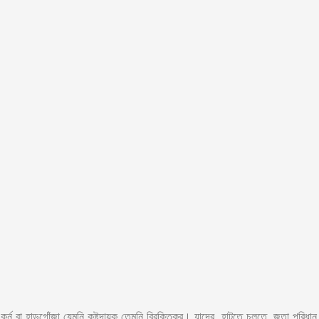
 কর্ন বা হাড়গোঁজা যেমনি কষ্টদায়ক তেমনি বিরক্তিকর। যাদের হাটতে চলতে, জুতা পরিধা