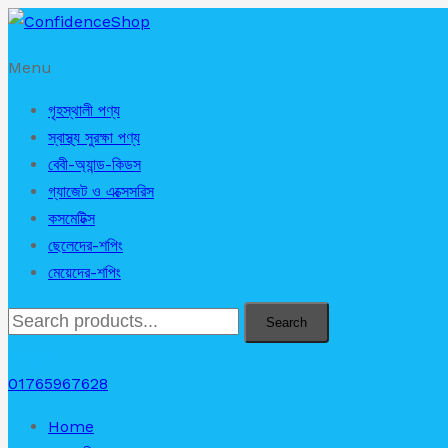
Menu
গৃহস্থালী পণ্য
স্বাস্থ্য সুরক্ষা পণ্য
বেবী-অ্যান্ড-কিডস
গ্যাজেট ও এক্সেসরিস
কসমেটিক্স
ছেলেদের-শপিং
মেয়েদের-শপিং
Search
৳
0.00
01765967628
Home