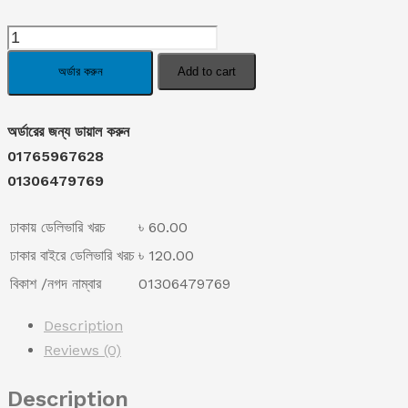
price
price
South
was:
is:
Moon
অর্ডার করুন
Add to cart
Foot
৳ 1,190.00.
৳ 890.00.
Corn
অর্ডারের জন্য ডায়াল করুন
Removal
01765967628
Extra
01306479769
Strengthen
Gel.
ঢাকায় ডেলিভারি খরচ
৳ 60.00
quantity
ঢাকার বাইরে ডেলিভারি খরচ
৳ 120.00
বিকাশ /নগদ নাম্বার
01306479769
Description
Reviews (0)
Description