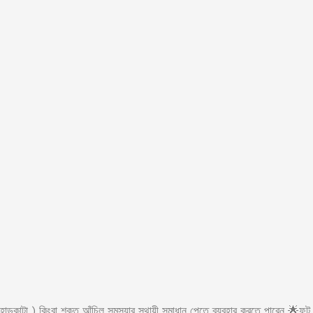
াড়কাটা ) কিংবা শক্ত আঁচিল সমস্যার স্থায়ী সমাধান পেতে ব্যবহার করতে পারেন 🌟ফুট