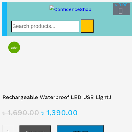
৳
0.00
Sale!
Rechargeable Waterproof LED USB Light!!
৳
1,690.00
৳
1,390.00