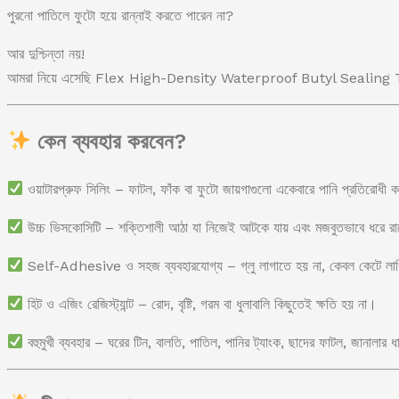
পুরনো পাতিলে ফুটো হয়ে রান্নাই করতে পারেন না?
আর দুশ্চিন্তা নয়!
আমরা নিয়ে এসেছি Flex High-Density Waterproof Butyl Sealing Tape, যা 
কেন ব্যবহার করবেন?
ওয়াটারপ্রুফ সিলিং
– ফাটল, ফাঁক বা ফুটো জায়গাগুলো একেবারে পানি প্রতিরোধী
উচ্চ ভিসকোসিটি
– শক্তিশালী আঠা যা নিজেই আটকে যায় এবং মজবুতভাবে ধরে র
Self-Adhesive ও সহজ ব্যবহারযোগ্য
– গ্লু লাগাতে হয় না, কেবল কেটে লা
হিট ও এজিং রেজিস্ট্যান্ট
– রোদ, বৃষ্টি, গরম বা ধুলাবালি কিছুতেই ক্ষতি হয় না।
বহুমুখী ব্যবহার
– ঘরের টিন, বালতি, পাতিল, পানির ট্যাংক, ছাদের ফাটল, জানালার